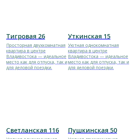
Тигровая 26
Уткинская 15
Просторная двухкомнатная
Уютная однокомнатная
квартира в центре
квартира в центре
Владивостока — идеальное
Владивостока — идеальное
место как для отпуска, так и
место как для отпуска, так и
для деловой поездки.
для деловой поездки.
Светланская 116
Пушкинская 50